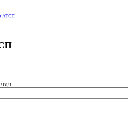
 в АТСП
ТСП