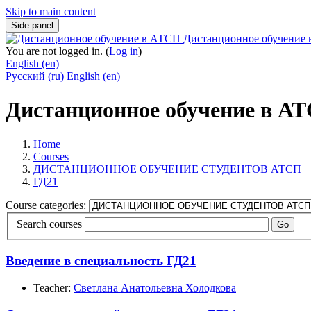
Skip to main content
Side panel
Дистанционное обучение
You are not logged in. (
Log in
)
English ‎(en)‎
Русский ‎(ru)‎
English ‎(en)‎
Дистанционное обучение в А
Home
Courses
ДИСТАНЦИОННОЕ ОБУЧЕНИЕ СТУДЕНТОВ АТСП
ГД21
Course categories:
Search courses
Go
Введение в специальность ГД21
Teacher:
Светлана Анатольевна Холодкова